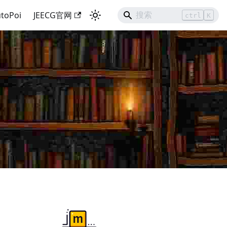
toPoi
JEECG官网
ctrl
K