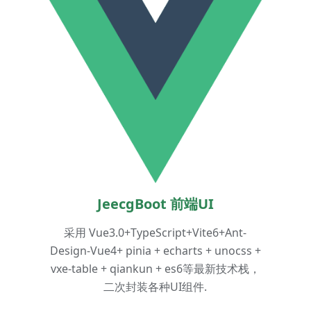
JeecgBoot 前端UI
采用 Vue3.0+TypeScript+Vite6+Ant-
Design-Vue4+ pinia + echarts + unocss +
vxe-table + qiankun + es6等最新技术栈，
二次封装各种UI组件.