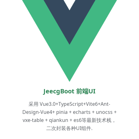
JeecgBoot 前端UI
采用 Vue3.0+TypeScript+Vite6+Ant-
Design-Vue4+ pinia + echarts + unocss +
vxe-table + qiankun + es6等最新技术栈，
二次封装各种UI组件.