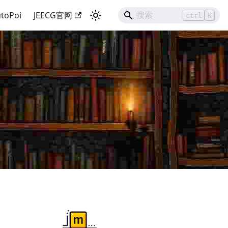
toPoi
JEECG官网
ctrl
K