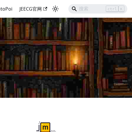
toPoi
JEECG官网
ctrl
K