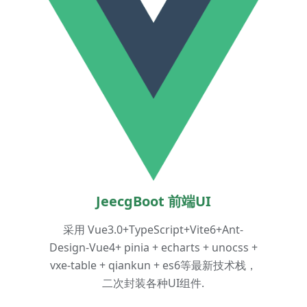
JeecgBoot 前端UI
采用 Vue3.0+TypeScript+Vite6+Ant-
Design-Vue4+ pinia + echarts + unocss +
vxe-table + qiankun + es6等最新技术栈，
二次封装各种UI组件.