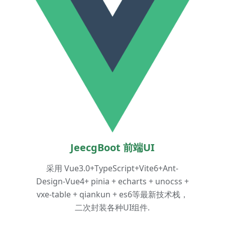
JeecgBoot 前端UI
采用 Vue3.0+TypeScript+Vite6+Ant-
Design-Vue4+ pinia + echarts + unocss +
vxe-table + qiankun + es6等最新技术栈，
二次封装各种UI组件.