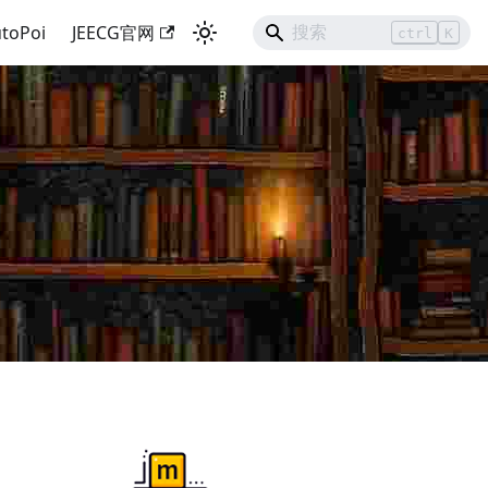
toPoi
JEECG官网
ctrl
K