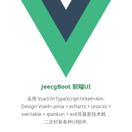
JeecgBoot 前端UI
采用 Vue3.0+TypeScript+Vite6+Ant-
Design-Vue4+ pinia + echarts + unocss +
vxe-table + qiankun + es6等最新技术栈，
二次封装各种UI组件.