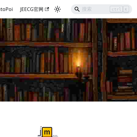
toPoi
JEECG官网
ctrl
K